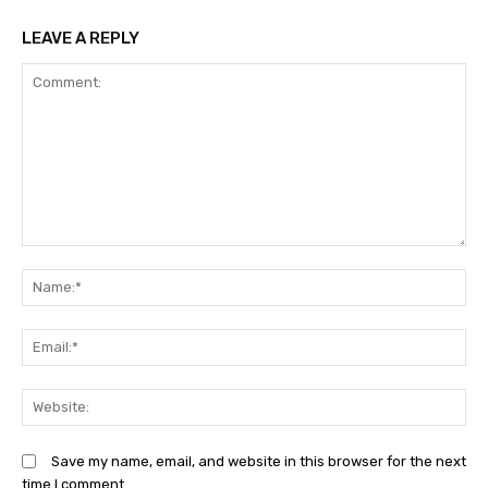
LEAVE A REPLY
Comment:
N
Em
We
Save my name, email, and website in this browser for the next
time I comment.