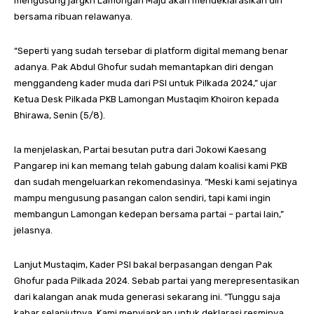
mengusung jargkn Lamongan Maju akan mendeklarasikan diri
bersama ribuan relawanya.
“Seperti yang sudah tersebar di platform digital memang benar
adanya. Pak Abdul Ghofur sudah memantapkan diri dengan
menggandeng kader muda dari PSI untuk Pilkada 2024,” ujar
Ketua Desk Pilkada PKB Lamongan Mustaqim Khoiron kepada
Bhirawa, Senin (5/8).
Ia menjelaskan, Partai besutan putra dari Jokowi Kaesang
Pangarep ini kan memang telah gabung dalam koalisi kami PKB
dan sudah mengeluarkan rekomendasinya. “Meski kami sejatinya
mampu mengusung pasangan calon sendiri, tapi kami ingin
membangun Lamongan kedepan bersama partai – partai lain,”
jelasnya.
Lanjut Mustaqim, Kader PSI bakal berpasangan dengan Pak
Ghofur pada Pilkada 2024. Sebab partai yang merepresentasikan
dari kalangan anak muda generasi sekarang ini. “Tunggu saja
kabar selanjutnya. Kami menyiapkan untuk deklarasi resminya