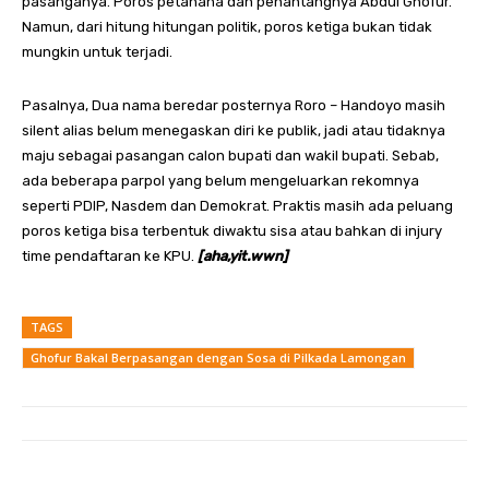
pasanganya. Poros petahana dan penantangnya Abdul Ghofur.
Namun, dari hitung hitungan politik, poros ketiga bukan tidak
mungkin untuk terjadi.
Pasalnya, Dua nama beredar posternya Roro – Handoyo masih
silent alias belum menegaskan diri ke publik, jadi atau tidaknya
maju sebagai pasangan calon bupati dan wakil bupati. Sebab,
ada beberapa parpol yang belum mengeluarkan rekomnya
seperti PDIP, Nasdem dan Demokrat. Praktis masih ada peluang
poros ketiga bisa terbentuk diwaktu sisa atau bahkan di injury
time pendaftaran ke KPU.
[aha,yit.wwn]
TAGS
Ghofur Bakal Berpasangan dengan Sosa di Pilkada Lamongan