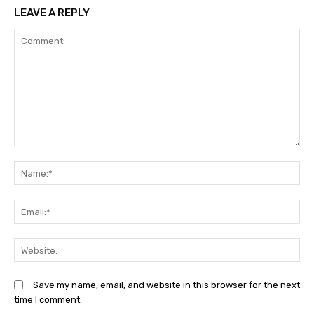
LEAVE A REPLY
Comment:
N
Em
We
Save my name, email, and website in this browser for the next
time I comment.