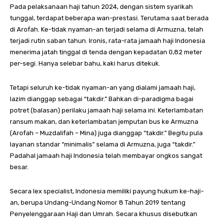
Pada pelaksanaan haji tahun 2024, dengan sistem syarikah
tunggal, terdapat beberapa wan-prestasi. Terutama saat berada
di Arofah. Ke-tidak nyaman-an terjadi selama di Armuzna, telah
terjadi rutin saban tahun. Ironis, rata-rata jamaah haji Indonesia
menerima jatah tinggal di tenda dengan kepadatan 0,82 meter
per-segi. Hanya selebar bahu, kaki harus ditekuk.
Tetapi seluruh ke-tidak nyaman-an yang dialami jamaah haji,
lazim dianggap sebagai “takdir.” Bahkan di-paradigma bagai
potret (balasan) perilaku jamaah haji selama ini. Keterlambatan
ransum makan, dan keterlambatan jemputan bus ke Armuzna
(Arofah – Muzdalifah – Mina) juga dianggap “takdir.” Begitu pula
layanan standar “minimalis” selama di Armuzna, juga “takdir.”
Padahal jamaah haji Indonesia telah membayar ongkos sangat
besar.
Secara lex specialist, Indonesia memiliki payung hukum ke-haji-
an, berupa Undang-Undang Nomor 8 Tahun 2019 tentang
Penyelenggaraan Haji dan Umrah. Secara khusus disebutkan