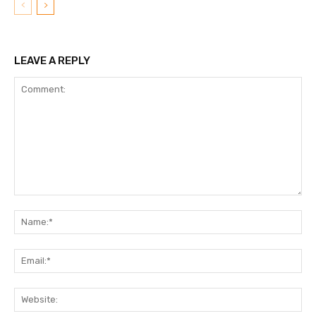
LEAVE A REPLY
Comment:
N
Em
We