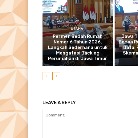
UTAMA
P
Permen Bedah Rumah
Jawa T
Nomor 6 Tahun 2026,
Bedah R
Langkah Sederhana untuk
Data,
Mengatasi Backlog
Skema
Perumahan di Jawa Timur
LEAVE A REPLY