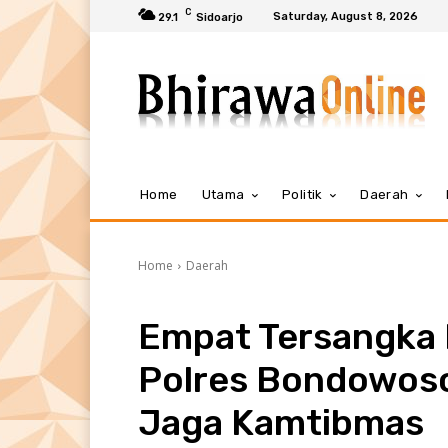
C
Saturday, August 8, 2026
29.1
Sidoarjo
Home
Utama
Politik
Daerah
Home
Daerah
Empat Tersangka 
Polres Bondowos
Jaga Kamtibmas