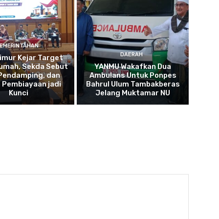
EMERINTAHAN
DAERAH
imur Kejar Target
umah, Sekda Sebut
YANMU Wakafkan Dua
 Pendamping, dan
Ambulans Untuk Ponpes
 Pembiayaan jadi
Bahrul Ulum Tambakberas
Kunci
Jelang Muktamar NU