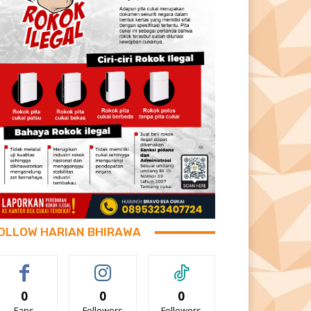
OLLOW HARIAN BHIRAWA
0
0
0
Fans
Followers
Followers