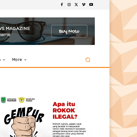
m
More