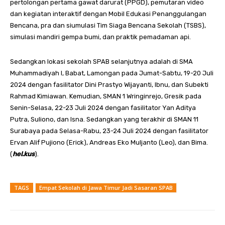
pertolongan pertama gawat darurat (PPGD), pemutaran video
dan kegiatan interaktif dengan Mobil Edukasi Penanggulangan
Bencana, pra dan siumulasi Tim Siaga Bencana Sekolah (TSBS),
simulasi mandiri gempa bumi, dan praktik pemadaman api.
Sedangkan lokasi sekolah SPAB selanjutnya adalah di SMA
Muhammadiyah I, Babat, Lamongan pada Jumat-Sabtu, 19-20 Juli
2024 dengan fasilitator Dini Prastyo Wijayanti, Ibnu, dan Subekti
Rahmad Kimiawan. Kemudian, SMAN 1 Wringinrejo, Gresik pada
Senin-Selasa, 22-23 Juli 2024 dengan fasilitator Yan Aditya
Putra, Suliono, dan Isna. Sedangkan yang terakhir di SMAN 11
Surabaya pada Selasa-Rabu, 23-24 Juli 2024 dengan fasilitator
Ervan Alif Pujiono (Erick), Andreas Eko Muljanto (Leo), dan Bima.
(
hel.kus
).
TAGS
Empat Sekolah di Jawa Timur Jadi Sasaran SPAB