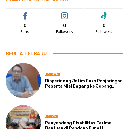
0
0
0
Fans
Followers
Followers
BERITA TERBARU
EKONOMI
Disperindag Jatim Buka Penjaringan
Peserta Misi Dagang ke Jepang,...
DAERAH
Penyandang Disabilitas Terima
Bantuan di Pendopo Bupati