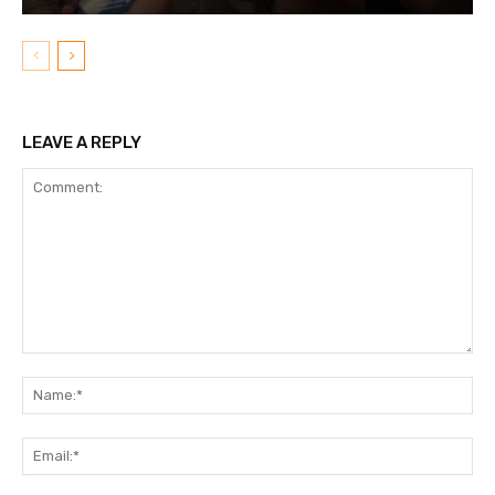
LEAVE A REPLY
Comment:
N
Em