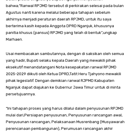
bahwa;”Ranwal RPJMD tersebut di perkirakan selesai pada bulan
Agustus nanti karena melalui beberapa tahapan sebelum
akhirnya menjadi peraturan daerah RPJMD, untuk itu saya
berterima kasih kepada Anggota DPRD Nganjuk, khususnya
panitia khusus (pansus) RPJMD yang telah di bentuk”,ungkap
Marhaen.
Usai membacakan sambutannya, dengan di saksikan oleh semua
yang hadir, Bupati selaku kepala Daerah yang mewakili pihak
eksekutif menandatangani Nota kesepakatan ranwal RPJMD
2025-2029 diikuti oleh Ketua DPRD,Tatit Heru Tjahyono mewakili
pihak legeslatif. Dengan demikian ranwal RJPMD Kabupaten
Nganjuk dapat diajukan ke Gubernur Jawa Timur untuk di minta
persetujuannya.
“Ini tahapan proses yang harus dilalui dalam penyusunan RPJMD
mulai dari,Persiapan penyusunan, Penyusunan rancangan awal,
Penyusunan rancangan, Pelaksanaan Musrenbang (Musyawarah
perencanaan pembangunan), Perumusan rancangan akhir