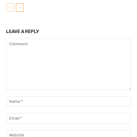
LEAVE A REPLY
Comment:
N
Em
We