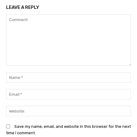
LEAVE A REPLY
Comment:
N
Em
We
Save my name, email, and website in this browser for the next
time I comment.