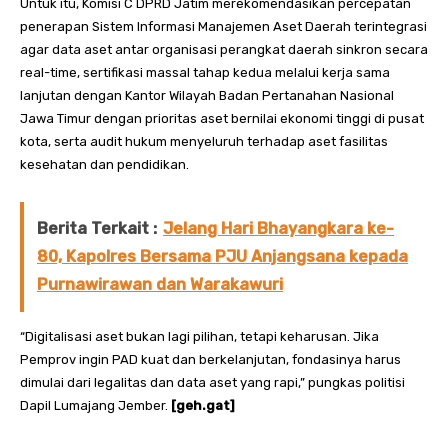
Untuk itu, Komisi C DPRD Jatim merekomendasikan percepatan
penerapan Sistem Informasi Manajemen Aset Daerah terintegrasi
agar data aset antar organisasi perangkat daerah sinkron secara
real-time, sertifikasi massal tahap kedua melalui kerja sama
lanjutan dengan Kantor Wilayah Badan Pertanahan Nasional
Jawa Timur dengan prioritas aset bernilai ekonomi tinggi di pusat
kota, serta audit hukum menyeluruh terhadap aset fasilitas
kesehatan dan pendidikan.
Berita Terkait :
Jelang Hari Bhayangkara ke-
80, Kapolres Bersama PJU Anjangsana kepada
Purnawirawan dan Warakawuri
“Digitalisasi aset bukan lagi pilihan, tetapi keharusan. Jika
Pemprov ingin PAD kuat dan berkelanjutan, fondasinya harus
dimulai dari legalitas dan data aset yang rapi,” pungkas politisi
Dapil Lumajang Jember.
[geh.gat]