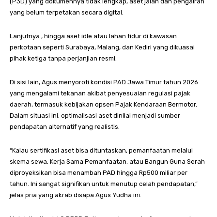
(P3D) yang dokumennya tidak lengkap, aset jalan dan pengairan
yang belum terpetakan secara digital.
Lanjutnya , hingga aset idle atau lahan tidur di kawasan
perkotaan seperti Surabaya, Malang, dan Kediri yang dikuasai
pihak ketiga tanpa perjanjian resmi.
Di sisi lain, Agus menyoroti kondisi PAD Jawa Timur tahun 2026
yang mengalami tekanan akibat penyesuaian regulasi pajak
daerah, termasuk kebijakan opsen Pajak Kendaraan Bermotor.
Dalam situasi ini, optimalisasi aset dinilai menjadi sumber
pendapatan alternatif yang realistis.
“Kalau sertifikasi aset bisa dituntaskan, pemanfaatan melalui
skema sewa, Kerja Sama Pemanfaatan, atau Bangun Guna Serah
diproyeksikan bisa menambah PAD hingga Rp500 miliar per
tahun. Ini sangat signifikan untuk menutup celah pendapatan,”
jelas pria yang akrab disapa Agus Yudha ini.