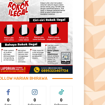
OLLOW HARIAN BHIRAWA
0
0
0
Fans
Followers
Followers