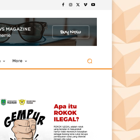
m
More