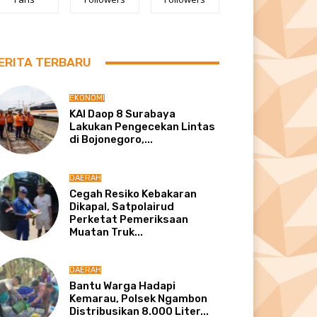
ERITA TERBARU
EKONOMI
KAI Daop 8 Surabaya
Lakukan Pengecekan Lintas
di Bojonegoro,...
DAERAH
Cegah Resiko Kebakaran
Dikapal, Satpolairud
Perketat Pemeriksaan
Muatan Truk...
DAERAH
Bantu Warga Hadapi
Kemarau, Polsek Ngambon
Distribusikan 8.000 Liter...