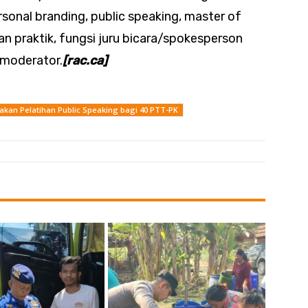
sonal branding, public speaking, master of
 praktik, fungsi juru bicara/spokesperson
i moderator.
[rac.ca]
akan Pelatihan Public Speaking bagi 40 PTT-PK