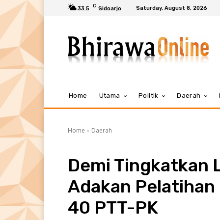
C
Saturday, August 8, 2026
33.5
Sidoarjo
Home
Utama
Politik
Daerah
Home
Daerah
Demi Tingkatkan 
Adakan Pelatihan 
40 PTT-PK