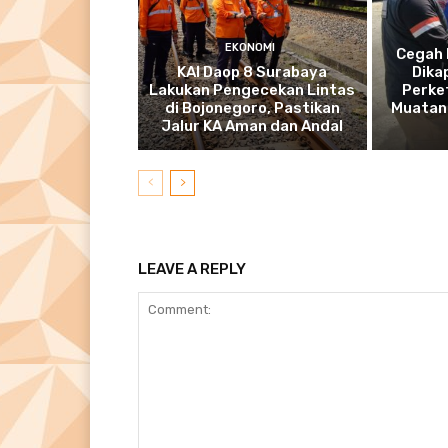
EKONOMI
Cegah 
KAI Daop 8 Surabaya
Dika
Lakukan Pengecekan Lintas
Perke
di Bojonegoro, Pastikan
Muatan 
Jalur KA Aman dan Andal
LEAVE A REPLY