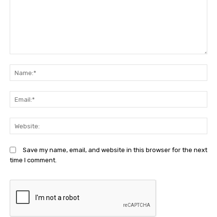
Comment:
N
Em
We
Save my name, email, and website in this browser for the next
time I comment.