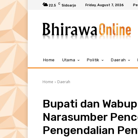
C
Friday, August 7, 2026
Pe
22.5
Sidoarjo
Home
Utama
Politik
Daerah
Home
Daerah
Bupati dan Wabup
Narasumber Penc
Pengendalian Pen