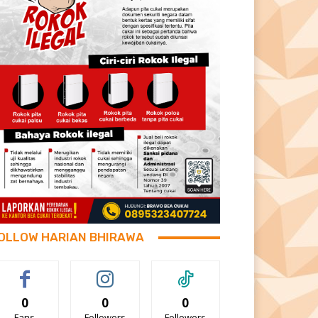
OLLOW HARIAN BHIRAWA
0
0
0
Fans
Followers
Followers