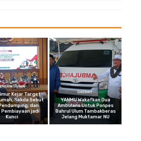
EMERINTAHAN
DAERAH
imur Kejar Target
umah, Sekda Sebut
YANMU Wakafkan Dua
 Pendamping, dan
Ambulans Untuk Ponpes
 Pembiayaan jadi
Bahrul Ulum Tambakberas
Kunci
Jelang Muktamar NU