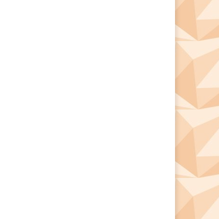
*
*
e: