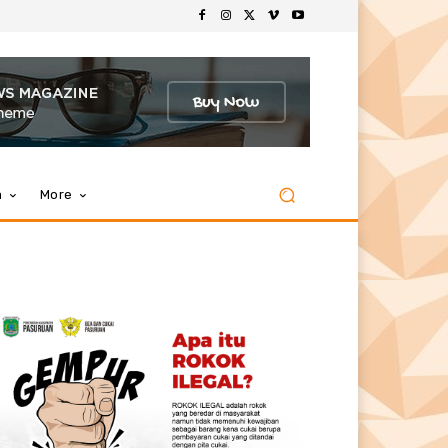
m
More