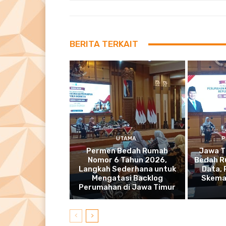
BERITA TERKAIT
UTAMA
P
Permen Bedah Rumah
Jawa T
Nomor 6 Tahun 2026,
Bedah R
Langkah Sederhana untuk
Data,
Mengatasi Backlog
Skema
Perumahan di Jawa Timur