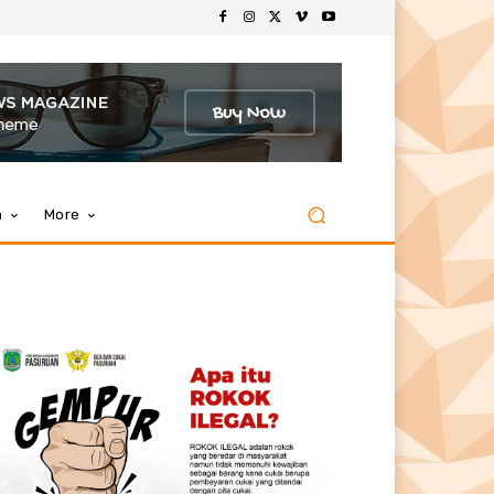
m
More