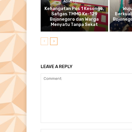
ADVETORIAL
Kehangatan Pos 1 Kesongo,
Wuj
Satgas TMMD Ke-129
Berkual
Bojonegoro dan Warga
Bojonego
Menyatu Tanpa Sekat
LEAVE A REPLY
Comment: