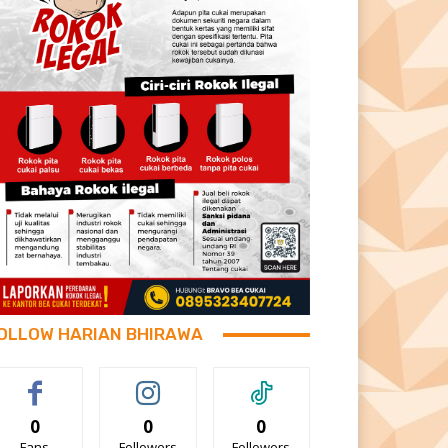
OLLOW HARIAN BHIRAWA
0
0
0
Fans
Followers
Followers