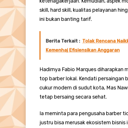
ketenagakerjaan. Kemudian, aspek mo
skill, hard skill, kualitas pelayanan hin
ini bukan banting tarif.
Berita Terkait :
Tolak Rencana Naikk
Kemenhaj Efisiensikan Anggaran
Hadirnya Fabio Marques diharapkan me
top barber lokal. Kendati persaingan
cukur modern di sudut kota, Mas Naw
tetap bersaing secara sehat.
Ia meminta para pengusaha barber tid
justru bisa merusak ekosistem bisnis 