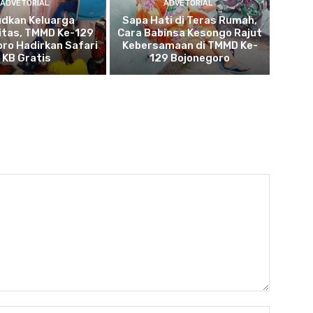
ADVETORIAL
ADVETORIAL
udkan Keluarga
Sapa Hati di Teras Rumah,
itas, TMMD Ke-129
Cara Babinsa Kesongo Rajut
ro Hadirkan Safari
Kebersamaan di TMMD Ke-
KB Gratis
129 Bojonegoro
Name: