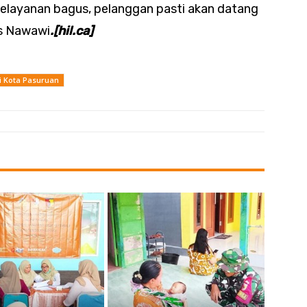
pelayanan bagus, pelanggan pasti akan datang
as Nawawi
.[hil.ca]
i Kota Pasuruan