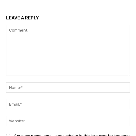
LEAVE A REPLY
Comment:
N
Em
We
Save my name, email, and website in this browser for the next