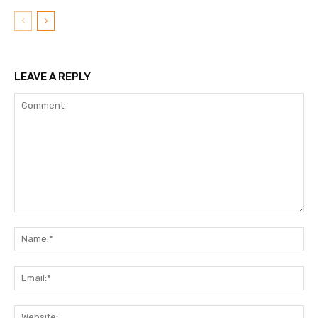
LEAVE A REPLY
Comment:
N
Em
We