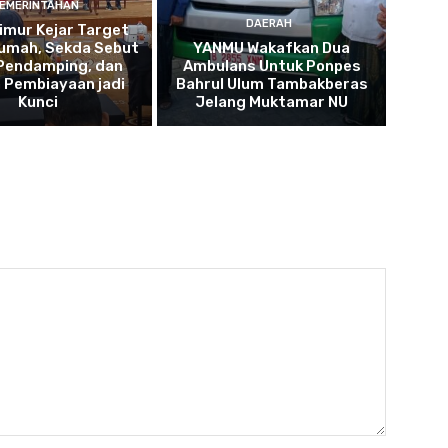
EMERINTAHAN
DAERAH
imur Kejar Target
umah, Sekda Sebut
YANMU Wakafkan Dua
 Pendamping, dan
Ambulans Untuk Ponpes
 Pembiayaan jadi
Bahrul Ulum Tambakberas
Kunci
Jelang Muktamar NU