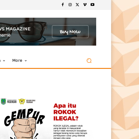
m
More