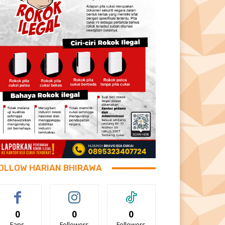
OLLOW HARIAN BHIRAWA
0
0
0
Fans
Followers
Followers