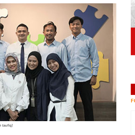
F
 taufiq]