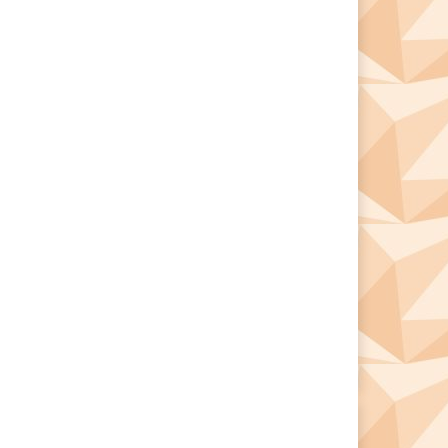
*
*
e: