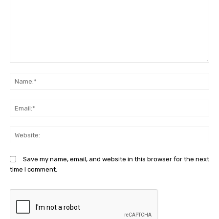
Comment:
N
Em
We
Save my name, email, and website in this browser for the next
time I comment.