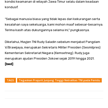
kondisi keamanan di wilayah Jawa Timur selalu dalam keadaan
kondusif.
“Sebagai manusia biasa yang tidak lepas dari kekurangan serta
kesalahan saya sekeluarga, kami mohon maaf sebesar-besarnya.
Terima kasih atas dukungannya selama ini,” pungkasnya.
Diketahui, Mayjen TNI Rudy Saladin sebelum menjabat Pangdam
V/Brawijaya, merupakan Sekretaris Militer Presiden (Sesmilpres)
Kementerian Sekretariat Negara (Kemsetneg). Rudy juga
merupakan ajudan Presiden Jokowi sejak 2019 hingga 2021.
[bed]
TAGS
Tegaskan Prajurit Junjung Tinggi Netralitas TNI pada Pemilu