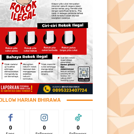
OLLOW HARIAN BHIRAWA
0
0
0
Fans
Followers
Followers