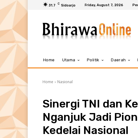
C
Friday, August 7, 2026
Pe
31.7
Sidoarjo
Home
Utama
Politik
Daerah
Home
Nasional
Sinergi TNI dan 
Nganjuk Jadi Pio
Kedelai Nasional​