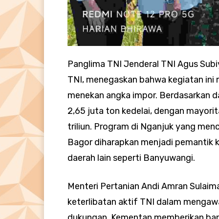
​Panglima TNI Jenderal TNI Agus Subiy
TNI, menegaskan bahwa kegiatan ini m
menekan angka impor. Berdasarkan d
2,65 juta ton kedelai, dengan mayorita
triliun. Program di Nganjuk yang me
Bagor diharapkan menjadi pemantik k
daerah lain seperti Banyuwangi.
​Menteri Pertanian Andi Amran Sulaim
keterlibatan aktif TNI dalam mengaw
dukungan, Kementan memberikan ban