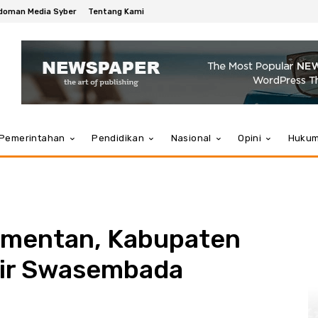
doman Media Syber
Tentang Kami
Pemerintahan
Pendidikan
Nasional
Opini
Huku
Kementan, Kabupaten
nir Swasembada