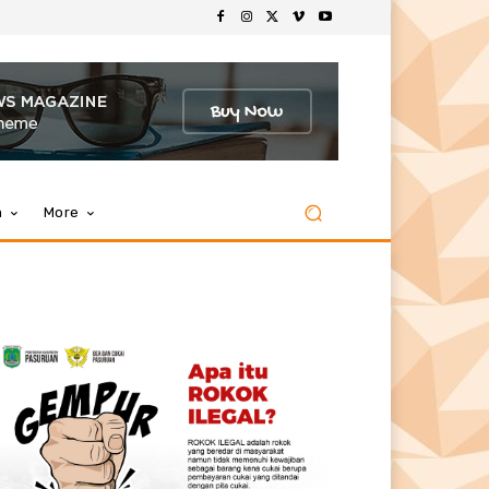
m
More