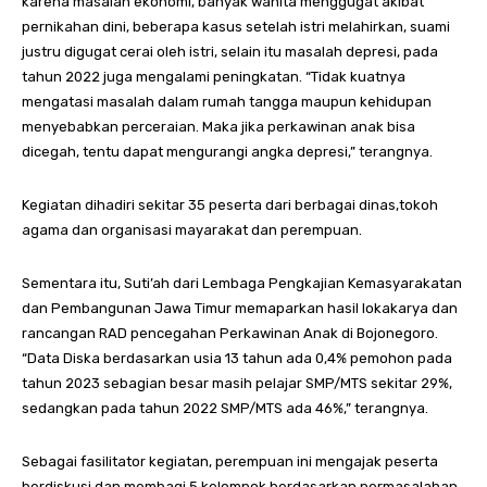
karena masalah ekonomi, banyak wanita menggugat akibat
pernikahan dini, beberapa kasus setelah istri melahirkan, suami
justru digugat cerai oleh istri, selain itu masalah depresi, pada
tahun 2022 juga mengalami peningkatan. “Tidak kuatnya
mengatasi masalah dalam rumah tangga maupun kehidupan
menyebabkan perceraian. Maka jika perkawinan anak bisa
dicegah, tentu dapat mengurangi angka depresi,” terangnya.
Kegiatan dihadiri sekitar 35 peserta dari berbagai dinas,tokoh
agama dan organisasi mayarakat dan perempuan.
Sementara itu, Suti’ah dari Lembaga Pengkajian Kemasyarakatan
dan Pembangunan Jawa Timur memaparkan hasil lokakarya dan
rancangan RAD pencegahan Perkawinan Anak di Bojonegoro.
“Data Diska berdasarkan usia 13 tahun ada 0,4% pemohon pada
tahun 2023 sebagian besar masih pelajar SMP/MTS sekitar 29%,
sedangkan pada tahun 2022 SMP/MTS ada 46%,” terangnya.
Sebagai fasilitator kegiatan, perempuan ini mengajak peserta
berdiskusi dan membagi 5 kelompok berdasarkan permasalahan