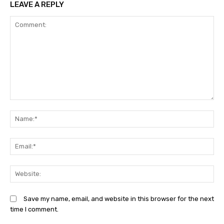
LEAVE A REPLY
Comment:
N
Em
We
Save my name, email, and website in this browser for the next
time I comment.