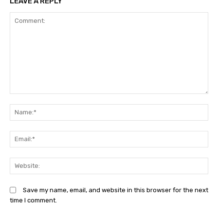
LEAVE A REPLY
Comment:
N
Em
We
Save my name, email, and website in this browser for the next
time I comment.