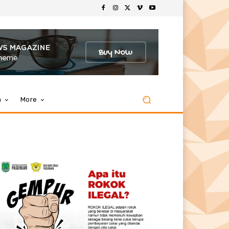
m
More