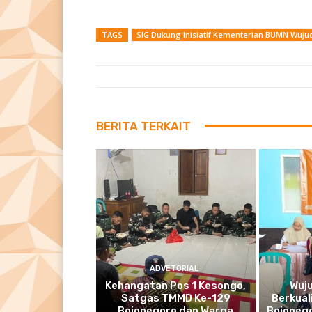
TAGS
SIG Dukung Inisiatif Kementerian BUMN Wujud
BERITA TERKAIT
ADVETORIAL
Kehangatan Pos 1 Kesongo,
Wuj
Satgas TMMD Ke-129
Berkual
Bojonegoro dan Warga
Bojonego