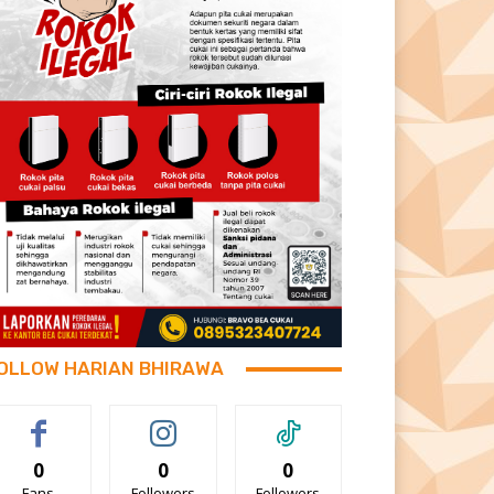
OLLOW HARIAN BHIRAWA
0
0
0
Fans
Followers
Followers