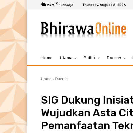
C
Thursday, August 6, 2026
23.9
Sidoarjo
Home
Utama
Politik
Daerah
Home
Daerah
SIG Dukung Inisi
Wujudkan Asta Cit
Pemanfaatan Tekn