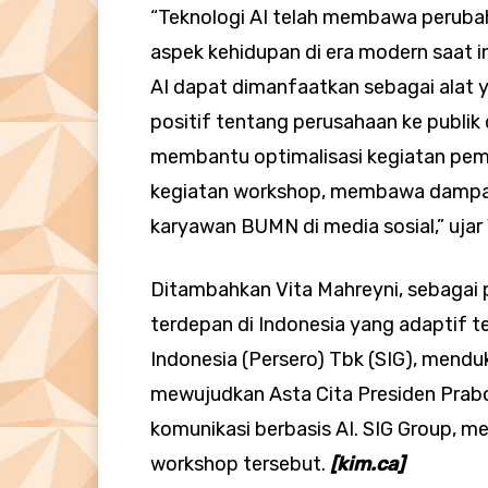
“Teknologi AI telah membawa perubah
aspek kehidupan di era modern saat in
AI dapat dimanfaatkan sebagai alat 
positif tentang perusahaan ke publi
membantu optimalisasi kegiatan pema
kegiatan workshop, membawa dampak 
karyawan BUMN di media sosial,” ujar 
Ditambahkan Vita Mahreyni, sebagai 
terdepan di Indonesia yang adaptif
Indonesia (Persero) Tbk (SIG), mendu
mewujudkan Asta Cita Presiden Prab
komunikasi berbasis AI. SIG Group, m
workshop tersebut.
[kim.ca]