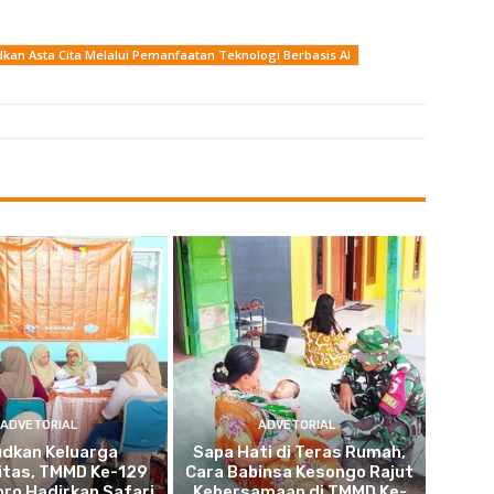
kan Asta Cita Melalui Pemanfaatan Teknologi Berbasis AI
ADVETORIAL
ADVETORIAL
udkan Keluarga
Sapa Hati di Teras Rumah,
itas, TMMD Ke-129
Cara Babinsa Kesongo Rajut
ro Hadirkan Safari
Kebersamaan di TMMD Ke-