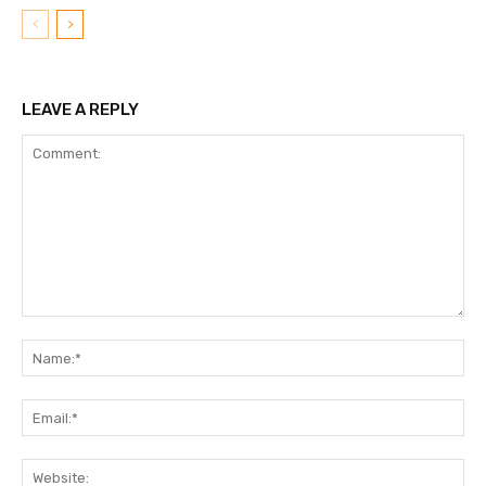
LEAVE A REPLY
Comment:
N
Em
We