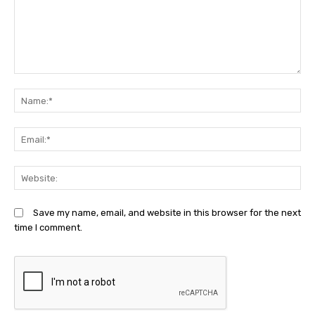
Comment:
N
Em
We
Save my name, email, and website in this browser for the next
time I comment.