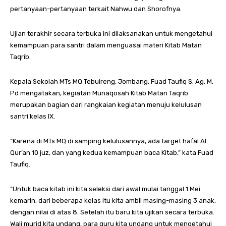
pertanyaan-pertanyaan terkait Nahwu dan Shorofnya.
Ujian terakhir secara terbuka ini dilaksanakan untuk mengetahui
kemampuan para santri dalam menguasai materi Kitab Matan
Taqrib.
Kepala Sekolah MTs MQ Tebuireng, Jombang, Fuad Taufiq S. Ag. M.
Pd mengatakan, kegiatan Munaqosah Kitab Matan Taqrib
merupakan bagian dari rangkaian kegiatan menuju kelulusan
santri kelas IX.
“Karena di MTs MQ di samping kelulusannya, ada target hafal Al
Qur’an 10 juz, dan yang kedua kemampuan baca Kitab,” kata Fuad
Taufiq.
“Untuk baca kitab ini kita seleksi dari awal mulai tanggal 1 Mei
kemarin, dari beberapa kelas itu kita ambil masing-masing 3 anak,
dengan nilai di atas 8. Setelah itu baru kita ujikan secara terbuka.
Wali murid kita undang, para guru kita undang untuk mengetahui