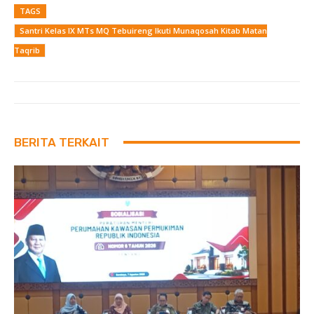
TAGS
Santri Kelas IX MTs MQ Tebuireng Ikuti Munaqosah Kitab Matan
Taqrib
BERITA TERKAIT