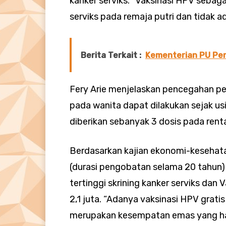
kanker serviks. “Vaksinasi HPV sebaga
serviks pada remaja putri dan tidak a
Berita Terkait :
Kementerian PU Per
Fery Arie menjelaskan pencegahan pen
pada wanita dapat dilakukan sejak usi
diberikan sebanyak 3 dosis pada rent
Berdasarkan kajian ekonomi-kesehata
(durasi pengobatan selama 20 tahun) 
tertinggi skrining kanker serviks dan
2,1 juta. “Adanya vaksinasi HPV grat
merupakan kesempatan emas yang har