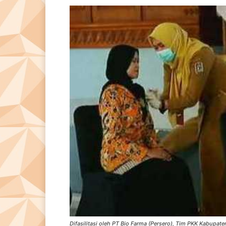
Difasilitasi oleh PT Bio Farma (Persero), Tim PKK Kabupat