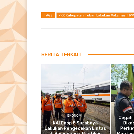
TAGS
PKK Kabupaten Tuban Lakukan Vaksinasi HPV 
BERITA TERKAIT
EKONOMI
Cegah 
KAI Daop 8 Surabaya
Dika
Lakukan Pengecekan Lintas
Perke
di Bojonegoro, Pastikan
Muatan 