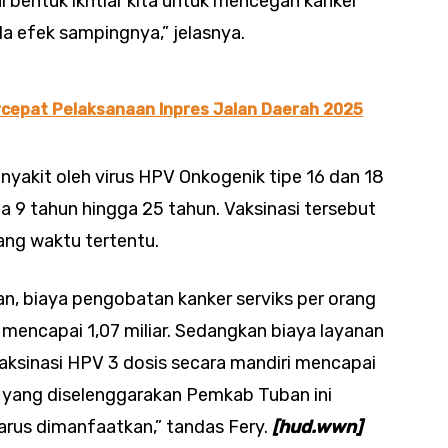
i bentuk ikhtiar kita untuk mencegah kanker
da efek sampingnya,” jelasnya.
cepat Pelaksanaan Inpres Jalan Daerah 2025
yakit oleh virus HPV Onkogenik tipe 16 dan 18
a 9 tahun hingga 25 tahun. Vaksinasi tersebut
ang waktu tertentu.
n, biaya pengobatan kanker serviks per orang
mencapai 1,07 miliar. Sedangkan biaya layanan
 Vaksinasi HPV 3 dosis secara mandiri mencapai
is yang diselenggarakan Pemkab Tuban ini
us dimanfaatkan,” tandas Fery.
[hud.wwn]