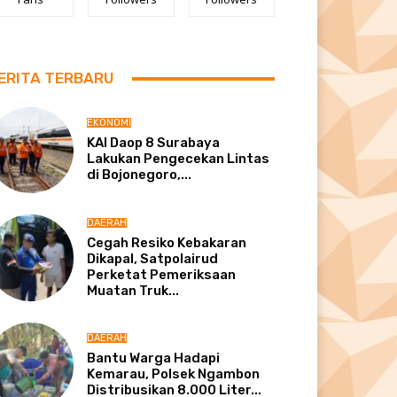
ERITA TERBARU
EKONOMI
KAI Daop 8 Surabaya
Lakukan Pengecekan Lintas
di Bojonegoro,...
DAERAH
Cegah Resiko Kebakaran
Dikapal, Satpolairud
Perketat Pemeriksaan
Muatan Truk...
DAERAH
Bantu Warga Hadapi
Kemarau, Polsek Ngambon
Distribusikan 8.000 Liter...