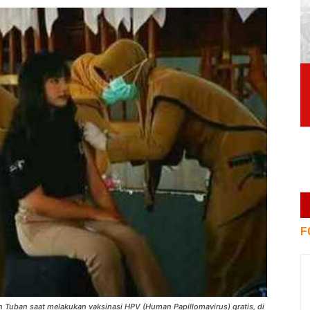
F
en Tuban saat melakukan vaksinasi HPV (Human Papillomavirus) gratis, di