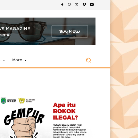
m
More