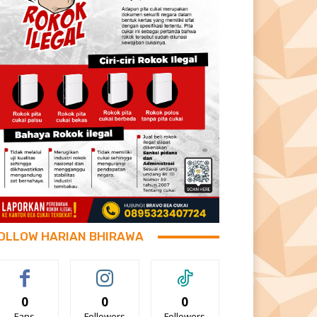
OLLOW HARIAN BHIRAWA
0
0
0
Fans
Followers
Followers