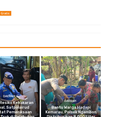
Gratis
DAERAH
DAERAH
Resiko Kebakaran
pal, Satpolairud
Bantu Warga Hadapi
tat Pemeriksaan
Kemarau, Polsek Ngambon
Truk di Pelabuhan
Distribusikan 8.000 Liter