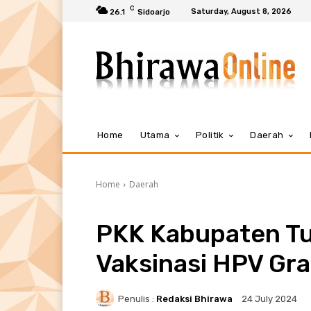
C
Saturday, August 8, 2026
26.1
Sidoarjo
Home
Utama
Politik
Daerah
Home
Daerah
PKK Kabupaten T
Vaksinasi HPV Gra
Penulis :
Redaksi Bhirawa
24 July 2024