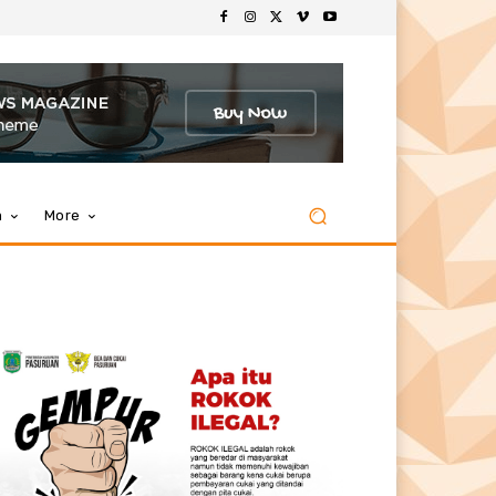
m
More