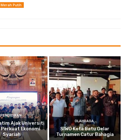
a Merah Putih
PENDIDIKAN
OLAHRAGA
tim Ajak Universiti
 Perkuat Ekonomi
SIWO Kota Batu Gelar
Syariah
Turnamen Catur Bahagia