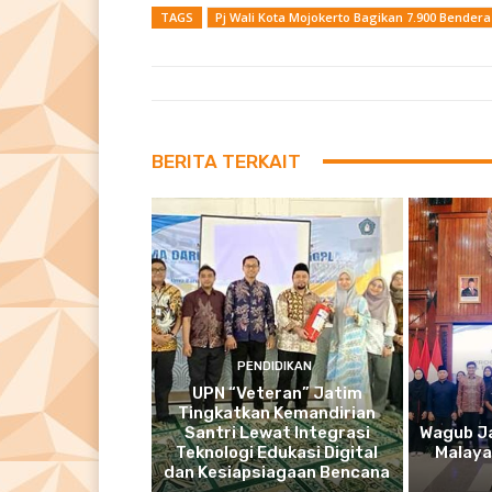
TAGS
Pj Wali Kota Mojokerto Bagikan 7.900 Bender
BERITA TERKAIT
PENDIDIKAN
UPN “Veteran” Jatim
Tingkatkan Kemandirian
Santri Lewat Integrasi
Wagub Ja
Teknologi Edukasi Digital
Malaya
dan Kesiapsiagaan Bencana