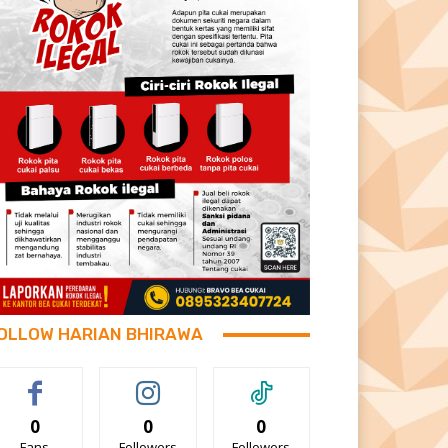
OLLOW HARIAN BHIRAWA
0
0
0
Fans
Followers
Followers