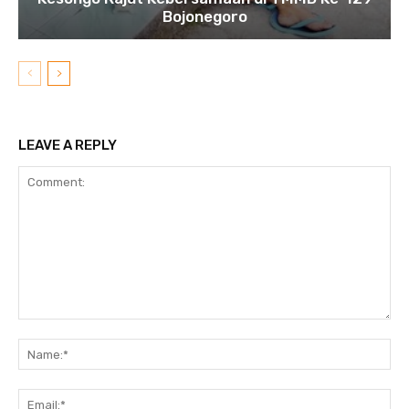
Bojonegoro
LEAVE A REPLY
Comment:
N
Em