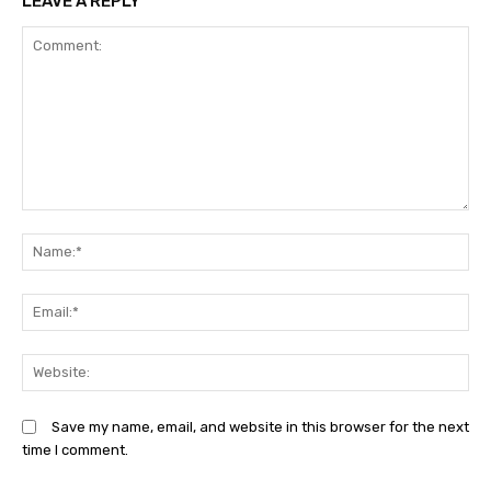
LEAVE A REPLY
Comment:
N
Em
We
Save my name, email, and website in this browser for the next
time I comment.