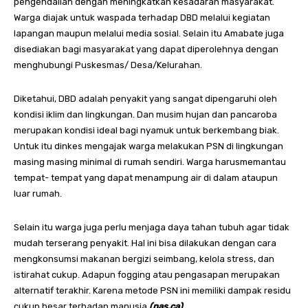
pengendalian dengan meningkatkan kesadaran masyarakat.
Warga diajak untuk waspada terhadap DBD melalui kegiatan
lapangan maupun melalui media sosial. Selain itu Amabate juga
disediakan bagi masyarakat yang dapat diperolehnya dengan
menghubungi Puskesmas/ Desa/Kelurahan.
Diketahui, DBD adalah penyakit yang sangat dipengaruhi oleh
kondisi iklim dan lingkungan. Dan musim hujan dan pancaroba
merupakan kondisi ideal bagi nyamuk untuk berkembang biak.
Untuk itu dinkes mengajak warga melakukan PSN di lingkungan
masing masing minimal di rumah sendiri. Warga harusmemantau
tempat- tempat yang dapat menampung air di dalam ataupun
luar rumah.
Selain itu warga juga perlu menjaga daya tahan tubuh agar tidak
mudah terserang penyakit. Hal ini bisa dilakukan dengan cara
mengkonsumsi makanan bergizi seimbang, kelola stress, dan
istirahat cukup. Adapun fogging atau pengasapan merupakan
alternatif terakhir. Karena metode PSN ini memiliki dampak residu
cukup besar terhadap manusia.
(nas.ca)