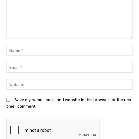
Comment:
N
Em
We
Save my name, email, and website in this browser for the next
time I comment.