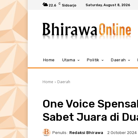
C
Saturday, August 8, 2026
22.6
Sidoarjo
Home
Utama
Politik
Daerah
Home
Daerah
One Voice Spensa
Sabet Juara di Du
Penulis :
Redaksi Bhirawa
2 October 2024