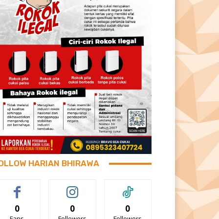
OLLOW HARIAN BHIRAWA
0
0
0
Fans
Followers
Followers