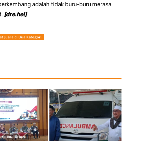
s berkembang adalah tidak buru-buru merasa
t.
[dre.hel]
 Juara di Dua Kategori
EMERINTAHAN