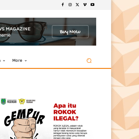
m
More