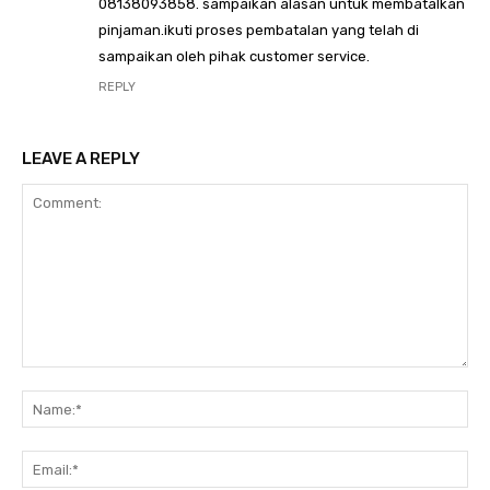
08138093858. sampaikan alasan untuk membatalkan
pinjaman.ikuti proses pembatalan yang telah di
sampaikan oleh pihak customer service.
REPLY
LEAVE A REPLY
Comment:
N
Em