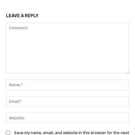
LEAVE A REPLY
Comment:
N
Em
We
Save my name, email, and website in this browser for the next