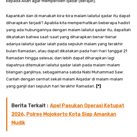
kepada Allah agar memperoleh qadar (derajat).
Kapankah dan di manakah kira-kira malam lailatul qadar itu dapat
diharapkan terjadi? Apabila kita memperhatikan beberapa hadist
yang ada hubungannya dengan malam lailatul qadar itu, dapatlah
dikatakan bahwa saat-saat yang diharapkan benar-benar
adanya lailatul qadar ialah pada sepuluh malam yang terakhir
bulan Ramadan, atau dapat dikatakan pada hari-hari tanggal 21
Ramadan hingga selesai, dan lebih dapat diharapkan lagi
dapatnya ditemukan lailatul qadar ialah pada malam-malam
bilangan ganjilnya, sebagaimana sabda Nabi Muhammad Saw:
Carilah dengan cermat sekali malam Alqadar di malam-malam
yang ganjil dari sepuluh hari terakhir Ramadan.
[*]
Berita Terkait :
Apel Pasukan Operasi Ketupat
2026, Polres Mojokerto Kota Siap Amankan
Mudik