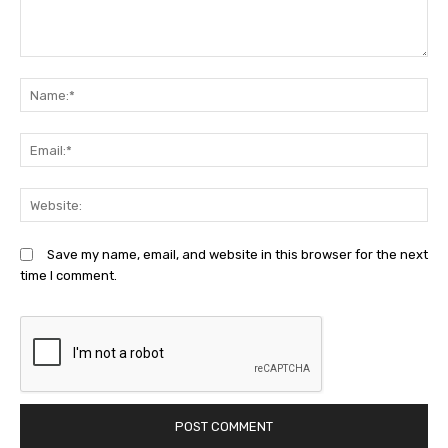
Comment:
N
Em
We
Save my name, email, and website in this browser for the next
time I comment.