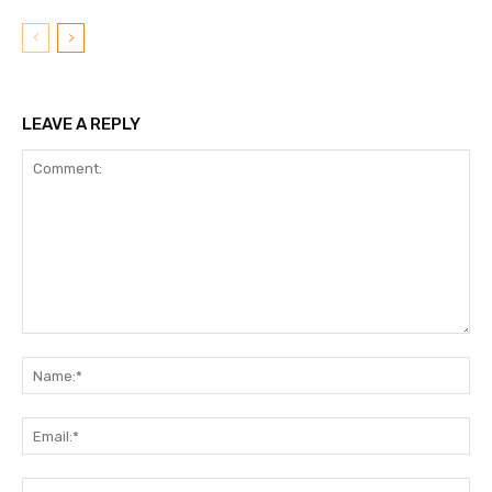
LEAVE A REPLY
Comment:
N
Em
We