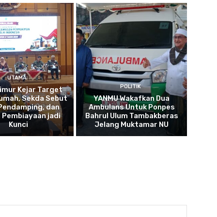
UTAMA
POLITIK
imur Kejar Target
umah, Sekda Sebut
YANMU Wakafkan Dua
 Pendamping, dan
Ambulans Untuk Ponpes
 Pembiayaan jadi
Bahrul Ulum Tambakberas
Kunci
Jelang Muktamar NU