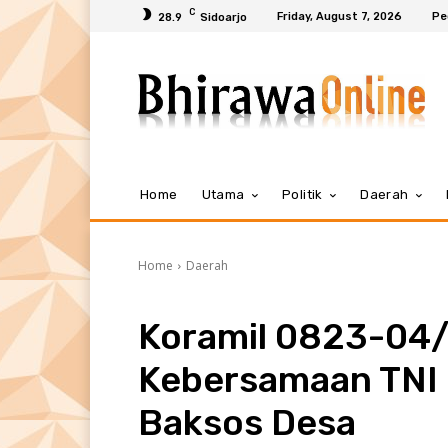
C
Friday, August 7, 2026
Pe
28.9
Sidoarjo
Home
Utama
Politik
Daerah
Home
Daerah
Koramil 0823-04
Kebersamaan TNI
Baksos Desa