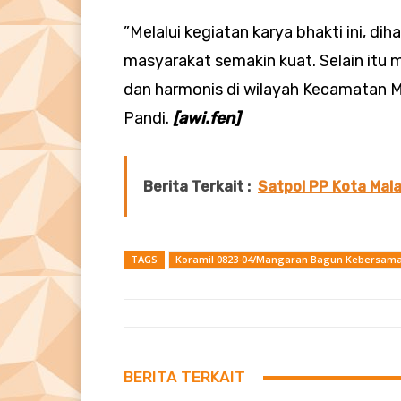
”Melalui kegiatan karya bhakti ini, di
masyarakat semakin kuat. Selain itu
dan harmonis di wilayah Kecamatan 
Pandi.
[awi.fen]
Berita Terkait :
Satpol PP Kota Mala
TAGS
Koramil 0823-04/Mangaran Bagun Kebersam
BERITA TERKAIT