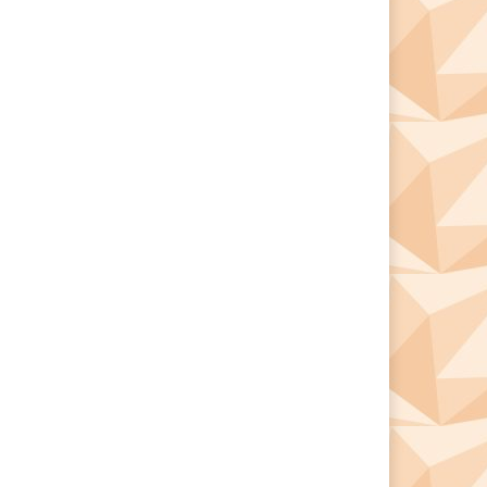
*
*
e: