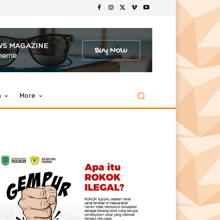
m
More