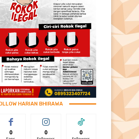
OLLOW HARIAN BHIRAWA
0
0
0
Fans
Followers
Followers