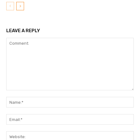
LEAVE A REPLY
Comment:
N
Em
We