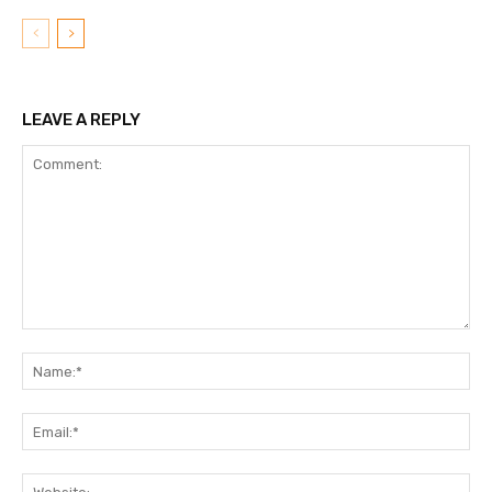
LEAVE A REPLY
Comment:
N
Em
We