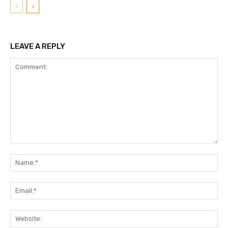
LEAVE A REPLY
Comment:
N
Em
We