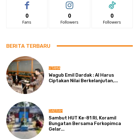
0
0
0
Fans
Followers
Followers
BERITA TERBARU
UTAMA
Wagub Emil Dardak : AI Harus
Ciptakan Nilai Berkelanjutan,...
DAERAH
Sambut HUT Ke-81 RI, Koramil
Bungatan Bersama Forkopimca
Gelar...