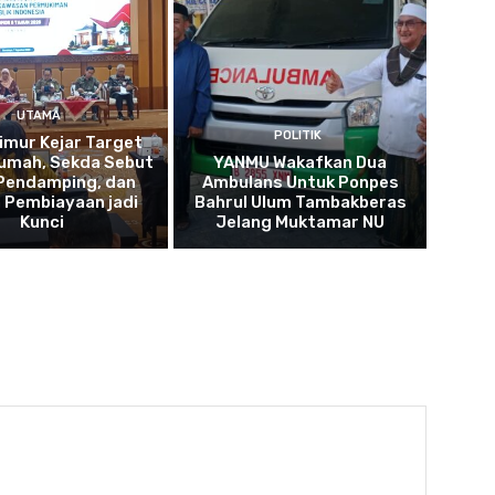
UTAMA
POLITIK
imur Kejar Target
umah, Sekda Sebut
YANMU Wakafkan Dua
 Pendamping, dan
Ambulans Untuk Ponpes
 Pembiayaan jadi
Bahrul Ulum Tambakberas
Kunci
Jelang Muktamar NU