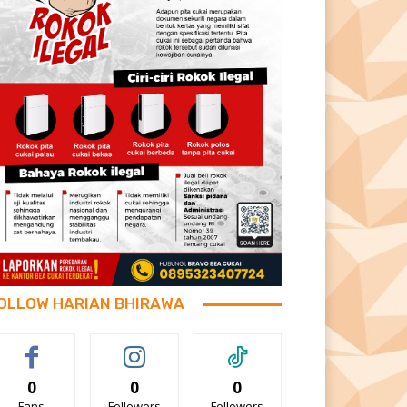
OLLOW HARIAN BHIRAWA
0
0
0
Fans
Followers
Followers