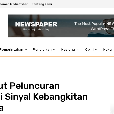
doman Media Syber
Tentang Kami
Pemerintahan
Pendidikan
Nasional
Opini
Huku
ut Peluncuran
 Sinyal Kebangkitan
a