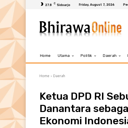
C
Friday, August 7, 2026
Pe
27.8
Sidoarjo
Home
Utama
Politik
Daerah
Home
Daerah
Ketua DPD RI Seb
Danantara sebagai
Ekonomi Indonesi