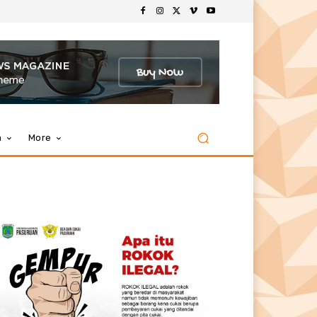
m
More