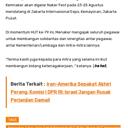
Kemnaker akan digelar Naker Fest pada 23-25 Agustus
mendatang di Jakarta Internasional Expo, Kemayoran, Jakarta
Pusat.
Di momentum HUT ke-79 ini, Menaker mengajak seluruh pegawai
untuk membangun solidaritas dan sinergitas antar pegawai,
antar Kementerian/Lembaga dan mitra-mitra lainnya.
“Terima kasih juga kepada para mitra yang selama ini ikut
membangun bidang ketenagakerjaan, ” katanya. (
Ira hel
).
Berita Terkait :
Iran-Amerika Sepakat Akhiri
Perang, Komisi I DPR RI: Israel Jangan Rusak
Perjanjian Damai!
TAGS
Kemnaker Gelar Jalan Sehat Peringati HUT RI Ke-79 dan HUT Kemnaker