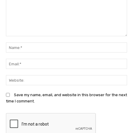
Comment:
N
Em
We
Save my name, email, and website in this browser for the next
time I comment.