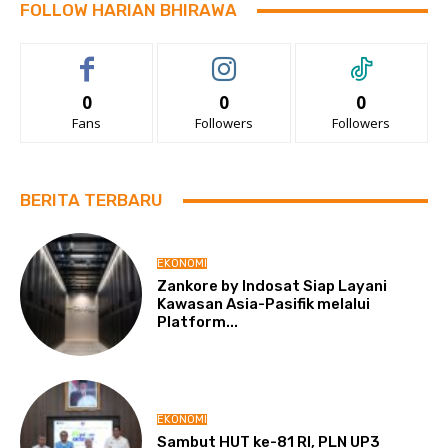
FOLLOW HARIAN BHIRAWA
0
0
0
Fans
Followers
Followers
BERITA TERBARU
EKONOMI
Zankore by Indosat Siap Layani
Kawasan Asia-Pasifik melalui
Platform...
EKONOMI
Sambut HUT ke-81 RI, PLN UP3