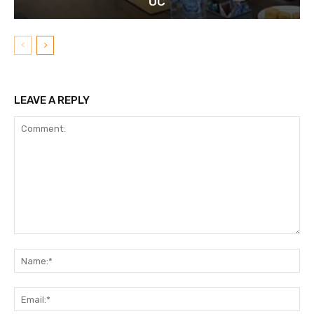
OC
LEAVE A REPLY
Comment:
N
Em