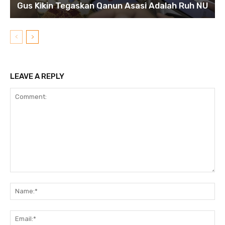
Gus Kikin Tegaskan Qanun Asasi Adalah Ruh NU
LEAVE A REPLY
Comment:
N
Em