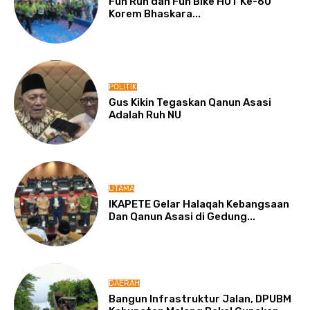
Fun Run dan Fun Bike HUT Ke-60
Korem Bhaskara...
POLITIK
Gus Kikin Tegaskan Qanun Asasi
Adalah Ruh NU
UTAMA
IKAPETE Gelar Halaqah Kebangsaan
Dan Qanun Asasi di Gedung...
DAERAH
Bangun Infrastruktur Jalan, DPUBM