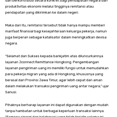
dan berkontribusi secara konkret bagi pendapatan negara dan
produktivitas ekonomi melalui tingginya remitansi atau
pendapatan yang dikirimkan ke dalam negeri.
Maka dari itu, remitansi tersebut tidak hanya mampu memberi
manfaat finansial bagi kesejahteraan keluarga pekerja, namun
juga berperan sebagai katalisator dalam meningkatkan devisa
negara.
“Selamat dan Sukses kepada bankjatim atas diluncurkannya
layanan Jconnect Remittance Hongkong. Pengembangan
layanan pengiriman uang ini memiliki fungsi untuk memudahkan
para pekerja migran yang ada di Hongkong, khususnya yang
berasal dari Provinsi Jawa Timur, agar lebih cepat dan aman
dalam melakukan transaksi pengiriman uang antar negara,” ujar
Sanusi.
Pihaknya berharap layanan ini dapat digunakan dengan mudah
tanpa hambatan untuk berbagai keperluan transaksi lainnya.
“Semoga sinergi dan kolaborasi yang telah terjalin selama ini