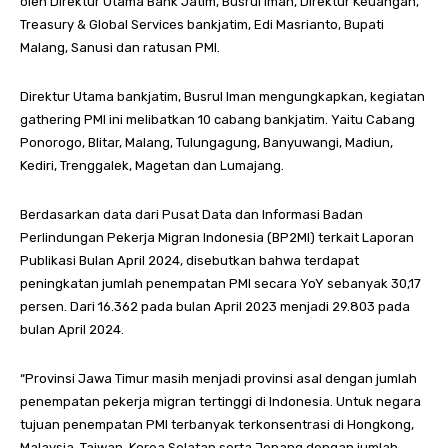
oleh Direktur Utama Bank Jatim, Busrul Iman, Direktur Keuangan,
Treasury & Global Services bankjatim, Edi Masrianto, Bupati
Malang, Sanusi dan ratusan PMI.
Direktur Utama bankjatim, Busrul Iman mengungkapkan, kegiatan
gathering PMI ini melibatkan 10 cabang bankjatim. Yaitu Cabang
Ponorogo, Blitar, Malang, Tulungagung, Banyuwangi, Madiun,
Kediri, Trenggalek, Magetan dan Lumajang.
Berdasarkan data dari Pusat Data dan Informasi Badan
Perlindungan Pekerja Migran Indonesia (BP2MI) terkait Laporan
Publikasi Bulan April 2024, disebutkan bahwa terdapat
peningkatan jumlah penempatan PMI secara YoY sebanyak 30,17
persen. Dari 16.362 pada bulan April 2023 menjadi 29.803 pada
bulan April 2024.
“Provinsi Jawa Timur masih menjadi provinsi asal dengan jumlah
penempatan pekerja migran tertinggi di Indonesia. Untuk negara
tujuan penempatan PMI terbanyak terkonsentrasi di Hongkong,
Malaysia, Taiwan, Korea Selatan serta Jepang dengan jumlah