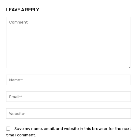
LEAVE A REPLY
Comment:
N
Em
We
Save my name, email, and website in this browser for the next
time I comment.