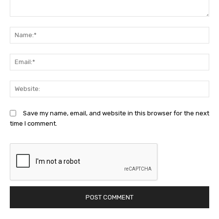
Comment:
N
Em
We
Save my name, email, and website in this browser for the next
time I comment.