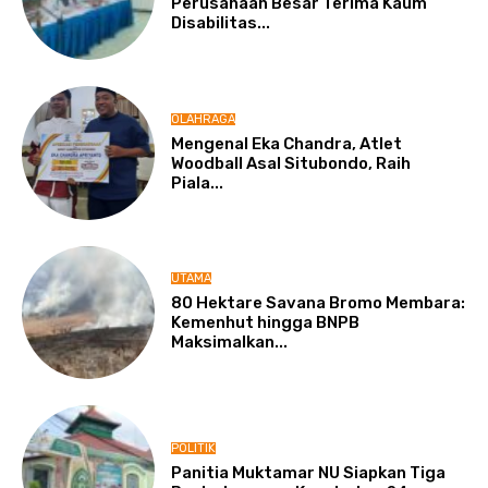
Perusahaan Besar Terima Kaum
Disabilitas...
OLAHRAGA
Mengenal Eka Chandra, Atlet
Woodball Asal Situbondo, Raih
Piala...
UTAMA
80 Hektare Savana Bromo Membara:
Kemenhut hingga BNPB
Maksimalkan...
POLITIK
Panitia Muktamar NU Siapkan Tiga