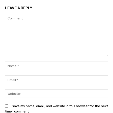
LEAVE A REPLY
Comment:
N
Em
We
Save my name, email, and website in this browser for the next
time I comment.