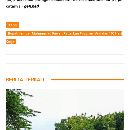
katanya. (
geh.hel)
TAGS
Bupati Jember Muhammad Fawait Paparkan Program Andalan 100 Hari
Kerja
BERITA TERKAIT