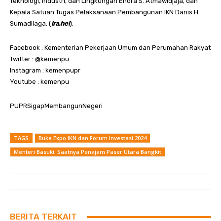
Teknologi, Industri, dan Lingkungan Endra S. Atmawidjaja, dan
Kepala Satuan Tugas Pelaksanaan Pembangunan IKN Danis H.
Sumadilaga. (
ira.hel
).
Facebook : Kementerian Pekerjaan Umum dan Perumahan Rakyat
Twitter : @kemenpu
Instagram : kemenpupr
Youtube : kemenpu
PUPRSigapMembangunNegeri
TAGS
Buka Expo IKN dan Forum Investasi 2024
Menteri Basuki: Saatnya Penajam Paser Utara Bangkit
BERITA TERKAIT