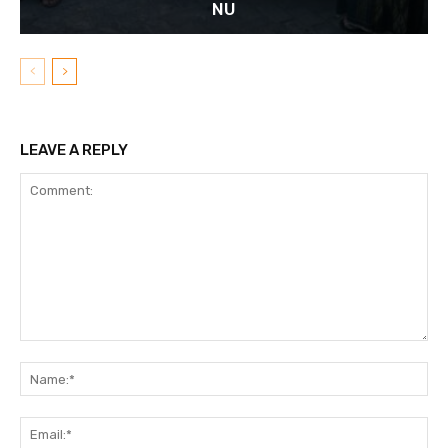
NU
LEAVE A REPLY
Comment:
N
Em