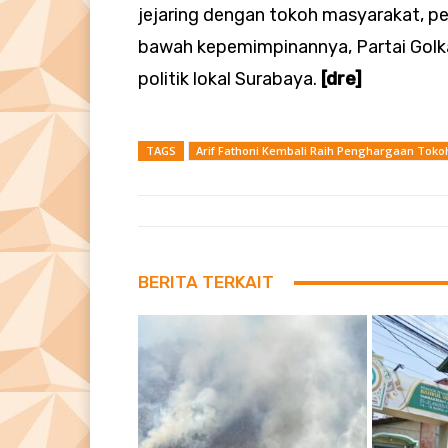
jejaring dengan tokoh masyarakat, p
bawah kepemimpinannya, Partai Golka
politik lokal Surabaya.
[dre]
TAGS
Arif Fathoni Kembali Raih Penghargaan Tokoh P
BERITA TERKAIT