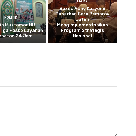
UTAMA
Sekda Adhy Karyono
Paparkan Cara Pemprov
POLITIK
Jatim
tia Muktamar NU
Mengimplementasikan
Tiga Posko Layanan
Program Strategis
ehatan 24 Jam
Nasional