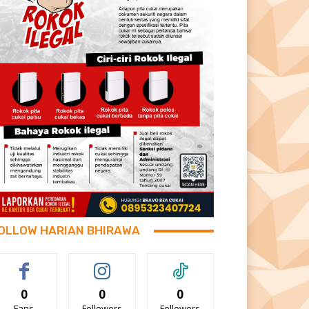
OLLOW HARIAN BHIRAWA
0
0
0
Fans
Followers
Followers