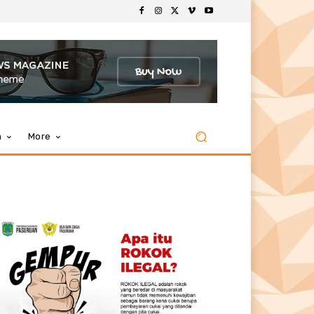
m
More